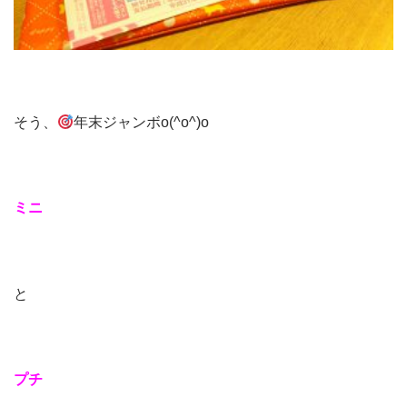
そう、
年末ジャンボo(^o^)o
ミニ
と
プチ